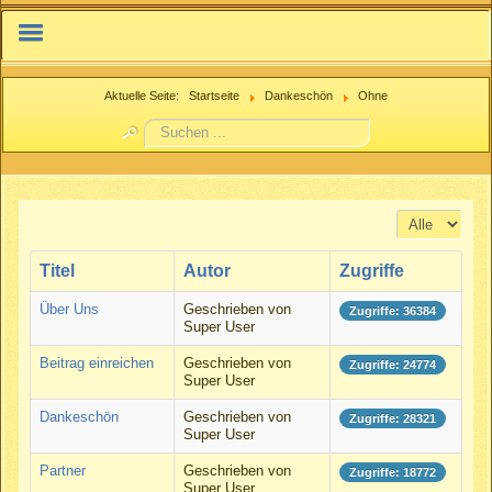
IFMN.net
Aktuelle Seite:
Startseite
Dankeschön
Ohne
Suchen
Nachzuchtenregister.de
...
Beitrag einreichen
Anzeige #
Titel
Autor
Zugriffe
Über Uns
Geschrieben von
Zugriffe: 36384
Super User
Beitrag einreichen
Geschrieben von
Zugriffe: 24774
Super User
Dankeschön
Geschrieben von
Zugriffe: 28321
Super User
Partner
Geschrieben von
Zugriffe: 18772
Super User