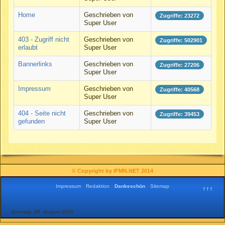
Home
Geschrieben von
Zugriffe: 23272
Super User
403 - Zugriff nicht
Geschrieben von
Zugriffe: 502901
erlaubt
Super User
Bannerlinks
Geschrieben von
Zugriffe: 27206
Super User
Impressum
Geschrieben von
Zugriffe: 40568
Super User
404 - Seite nicht
Geschrieben von
Zugriffe: 39453
gefunden
Super User
© Copyright by IFMN.NET 2014
Impressum
Redaktion
Dankeschön
Sitemap
↑↑↑
Sonntag, 09. August 2026