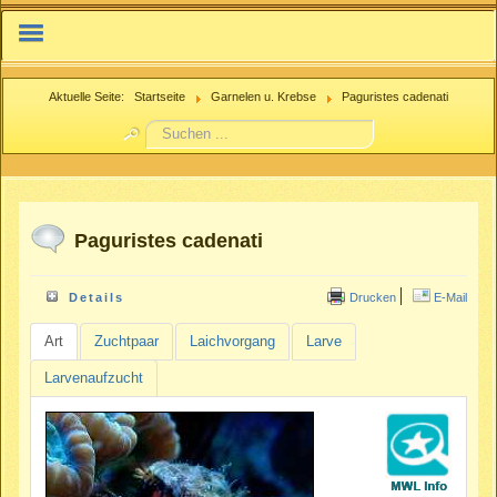
IFMN.net
Aktuelle Seite:
Startseite
Garnelen u. Krebse
Paguristes cadenati
Suchen
Nachzuchtenregister.de
...
Beitrag einreichen
Paguristes cadenati
Drucken
E-Mail
Details
Art
Zuchtpaar
Laichvorgang
Larve
Larvenaufzucht