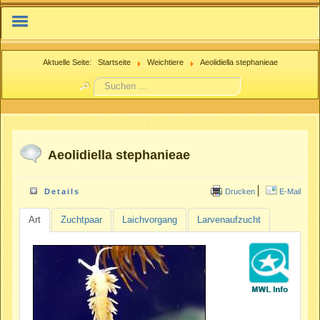
IFMN.net
Aktuelle Seite:
Startseite
Weichtiere
Aeolidiella stephanieae
Suchen
Nachzuchtenregister.de
...
Beitrag einreichen
Aeolidiella stephanieae
Drucken
E-Mail
Details
Art
Zuchtpaar
Laichvorgang
Larvenaufzucht